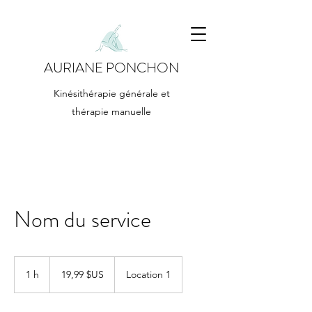
AURIANE PONCHON
Kinésithérapie générale et
thérapie manuelle
Nom du service
19,99
dollars
1 h
1
19,99 $US
Location 1
des
États-
Unis